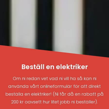
Beställ en elektriker
Om ni redan vet vad ni vill ha så kan ni
använda vårt onlineformulär för att direkt
beställa en elektriker! (Ni får då en rabatt på
200 kr oavsett hur litet jobb ni beställer).