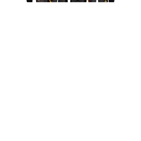
Din elektriker i Skellefteå
Björks EL är ett litet familjärt företag som
startades 1992 av Lars Björk. Företaget finns
idag på Lagergatan 34, Hedensbyn
(nedanför Ahlsell).
Vi jobbar i huvudsak med små servicejobb
men även ibland större projekt. Våra kunder